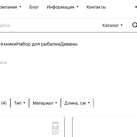
омпания
Блог
Информация
Контакты
Каталог
техники
Набор для рыбалки
Диваны
мни
Тип
Материал
Длина, см
 (
4
)