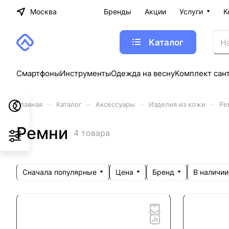
Москва
Бренды
Акции
Услуги
К
Каталог
Смартфоны
Инструменты
Одежда на весну
Комплект сан
–
–
–
–
Главная
Каталог
Аксессуары
Изделия из кожи
Ре
Ремни
4 товара
Сначала популярные
Цена
Бренд
В наличии