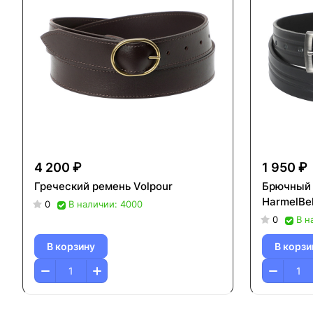
4 200 ₽
1 950 ₽
Греческий ремень Volpour
Брючный 
HarmelBel
0
В наличии: 4000
0
В н
В корзину
В корзи