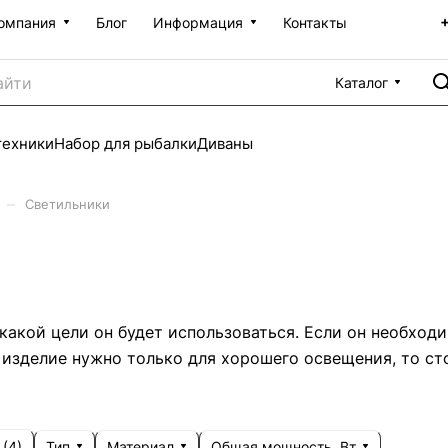
омпания
Блог
Информация
Контакты
Каталог
техники
Набор для рыбалки
Диваны
–
Светильники
какой цели он будет использоваться. Если он необход
 изделие нужно только для хорошего освещения, то сто
Тип
Материал
Общая мощность, Вт
 (
4
)