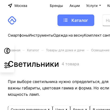
Москва
Бренды
Акции
Услуги
К
Каталог
Смартфоны
Инструменты
Одежда на весну
Комплект сан
–
–
–
Главная
Каталог
Товары для дома и дачи
Освещение
Светильники
4 товара
При выборе светильника нужно определиться, для 
важны габариты, цветовая гамма и форма. Но если
мощность ламп.
Сначала популярные
Цена
Бренд
В наличии