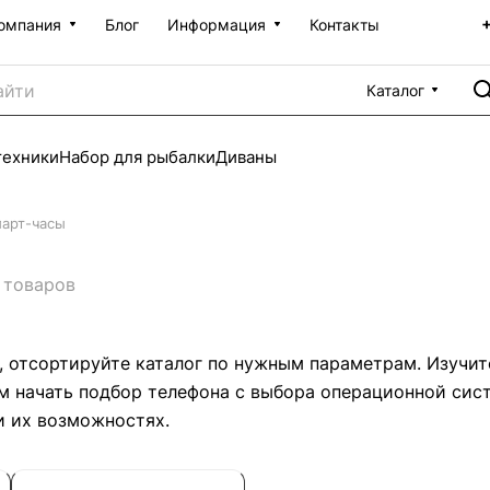
омпания
Блог
Информация
Контакты
Каталог
техники
Набор для рыбалки
Диваны
март-часы
 товаров
, отсортируйте каталог по нужным параметрам. Изучите
м начать подбор телефона с выбора операционной сис
и их возможностях.