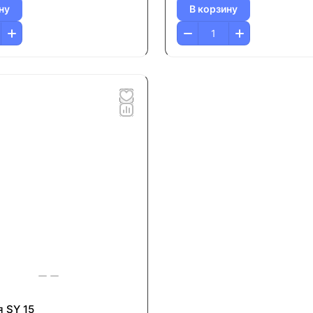
ну
В корзину
я SY 15