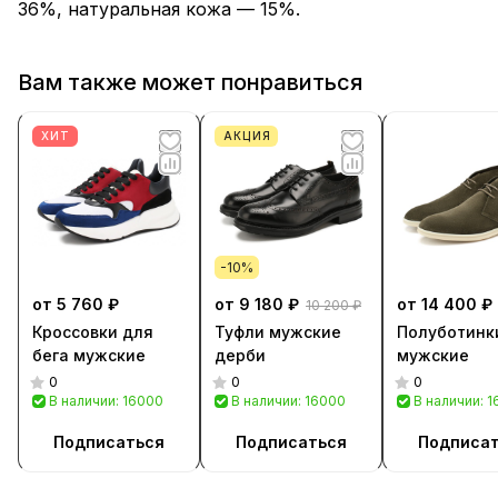
36%, натуральная кожа — 15%.
Вам также может понравиться
ХИТ
АКЦИЯ
-10%
от 5 760 ₽
от 9 180 ₽
от 14 400 ₽
10 200 ₽
Кроссовки для
Туфли мужские
Полуботинк
бега мужские
дерби
мужские
0
0
0
В наличии: 16000
В наличии: 16000
В наличии: 
Подписаться
Подписаться
Подписа