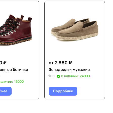
0 ₽
от 2 880 ₽
онные ботинки
Эспадрильи мужские
е
0
В наличии: 24000
наличии: 16000
бнее
Подробнее