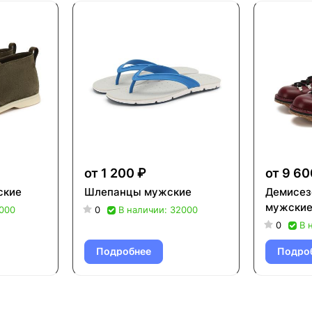
от 1 200 ₽
от 9 60
ские
Шлепанцы мужские
Демисез
мужски
6000
0
В наличии: 32000
0
В 
Подробнее
Подро