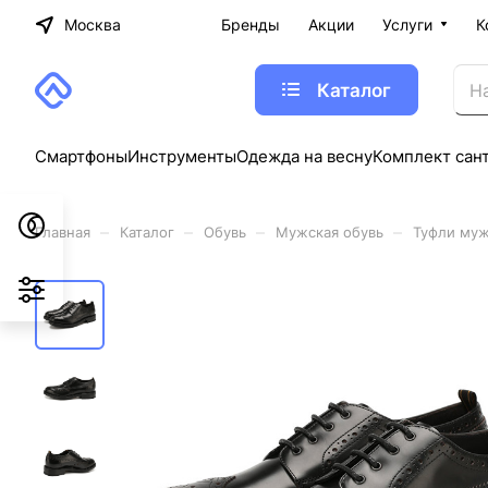
Москва
Бренды
Акции
Услуги
К
Каталог
Смартфоны
Инструменты
Одежда на весну
Комплект сан
–
–
–
–
Главная
Каталог
Обувь
Мужская обувь
Туфли муж