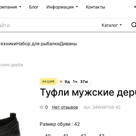
омпания
Блог
Информация
Контакты
Каталог
техники
Набор для рыбалки
Диваны
ские дерби
9
д
1
ч
37
м
АКЦИЯ
Туфли мужские дер
0
Нет отзывов
Арт.
34W4RTG8-42
Размер обуви :
42