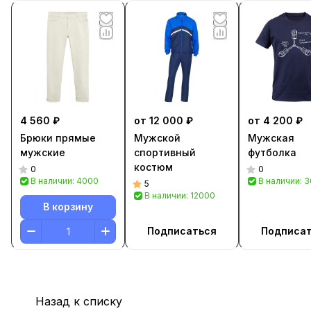
4 560 ₽
от 12 000 ₽
от 4 200 ₽
Брюки прямые
Мужской
Мужская
мужские
спортивный
футболка
костюм
0
0
В наличии: 4000
В наличии: 
5
В наличии: 12000
В корзину
Подписаться
Подписа
Назад к списку