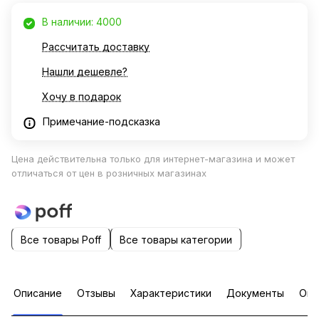
В наличии: 4000
Рассчитать доставку
Нашли дешевле?
Хочу в подарок
Примечание-подсказка
Цена действительна только для интернет-магазина и может
отличаться от цен в розничных магазинах
Все товары Poff
Все товары категории
Описание
Отзывы
Характеристики
Документы
Опл