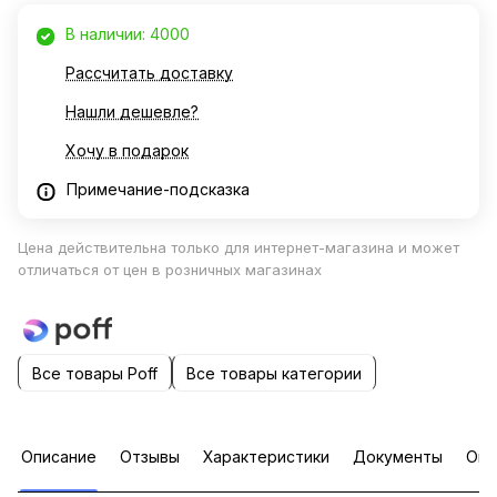
В наличии: 4000
Рассчитать доставку
Нашли дешевле?
Хочу в подарок
Примечание-подсказка
Цена действительна только для интернет-магазина и может
отличаться от цен в розничных магазинах
Все товары Poff
Все товары категории
Описание
Отзывы
Характеристики
Документы
Опл