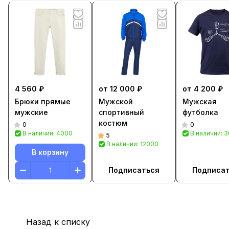
4 560 ₽
от 12 000 ₽
от 4 200 ₽
Брюки прямые
Мужской
Мужская
мужские
спортивный
футболка
костюм
0
0
В наличии: 4000
В наличии: 
5
В наличии: 12000
В корзину
Подписаться
Подписа
Назад к списку