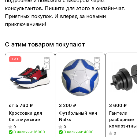
подробнее и поможем с выбором через
консультантов. Пишите для этого в онлайн-чат.
Приятных покупок. И вперед за новыми
приключениями!
С этим товаром покупают
ХИТ
от 5 760 ₽
3 200 ₽
3 600 ₽
Кроссовки для
Футбольный мяч
Гантели
бега мужские
Nalks
разборные
композитны
0
0
В наличии: 16000
В наличии: 4000
Braves
0